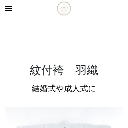
ホーム
紋付袴 羽織
紋付袴 袴
打掛け
紋付袴　羽織
ウエディングドレス
カラードレス
結婚式や成人式に
タキシード
モーニング